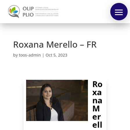
Roxana Merello – FR
by
toos-admin
|
Oct 5, 2023
Pre-
Forum
Ro
Forum
xa
Speakers
na
M
Program
er
Français
ell